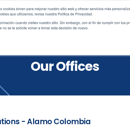
s cookies sirven para mejorar nuestro sitio web y ofrecer servicios más personaliza
amo.co
kies que utilizamos, revisa nuestra Política de Privacidad.
rmación cuando visites nuestro sitio. Sin embargo, con el fin de cumplir con tus 
no se te solicite volver a tomar esta decisión de nuevo.
Reservations
Vehicles
Locations
Custo
Our Offices
tions - Alamo Colombia