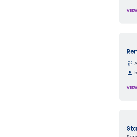
VIE
Ren
VIE
St
Rena