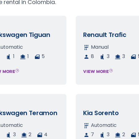
e rental in Colombia.
lkswagen Tiguan
Renault Trafic
Automatic
Manual
7
1
1
5
8
3
3
W MORE
VIEW MORE
lkswagen Teramon
Kia Sorento
Automatic
Automatic
7
3
2
4
7
3
2