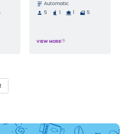
Automatic
4
5
1
1
5
VIEW MORE
t