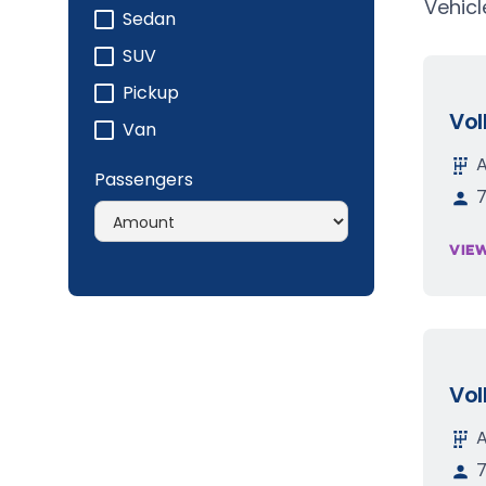
Vehicl
Sedan
SUV
Pickup
Vo
Van
Passengers
VIE
Vo