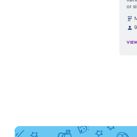
or s
9
VIE