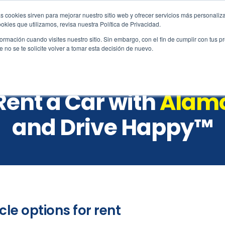
s cookies sirven para mejorar nuestro sitio web y ofrecer servicios más personaliza
amo.co
kies que utilizamos, revisa nuestra Política de Privacidad.
rmación cuando visites nuestro sitio. Sin embargo, con el fin de cumplir con tus 
no se te solicite volver a tomar esta decisión de nuevo.
Reservations
Vehicles
Locations
Custo
Rent a Car with
Alam
and Drive Happy™
cle options for rent