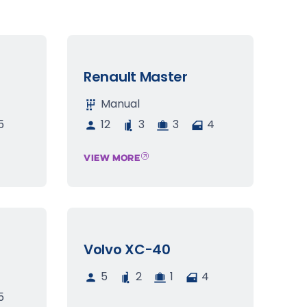
Renault Master
Manual
5
12
3
3
4
VIEW MORE
Volvo XC-40
5
2
1
4
5