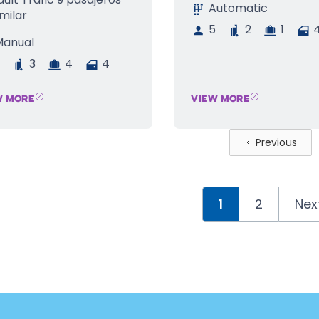
Automatic
imilar
5
2
1
Manual
3
4
4
W MORE
VIEW MORE
Previous
1
2
Nex