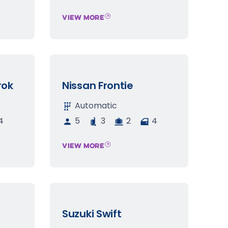
VIEW MORE
rok
Nissan Frontie
Automatic
4
5
3
2
4
VIEW MORE
Suzuki Swift