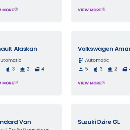
W MORE
VIEW MORE
ault Alaskan
Volkswagen Ama
Automatic
Automatic
5
3
2
4
5
3
2
W MORE
VIEW MORE
andard Van
Suzuki Dzire GL
ult Trafic 9 pasajeros