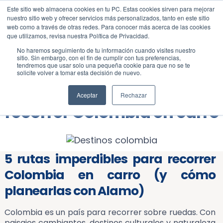
Este sitio web almacena cookies en tu PC. Estas cookies sirven para mejorar
Blog
Todos
nuestro sitio web y ofrecer servicios más personalizados, tanto en este sitio
web como a través de otras redes. Para conocer más acerca de las cookies
que utilizamos, revisa nuestra Política de Privacidad.
No haremos seguimiento de tu información cuando visites nuestro
sitio. Sin embargo, con el fin de cumplir con tus preferencias,
tendremos que usar solo una pequeña cookie para que no se te
solicite volver a tomar esta decisión de nuevo.
5 rutas imperdibles para
Aceptar
Rechazar
recorrer Colombia en carro
5 rutas imperdibles para recorrer
Colombia en carro (y cómo
planearlas con Alamo)
Colombia es un país para recorrer sobre ruedas. Con
paisajes cambiantes, destinos culturales y naturaleza