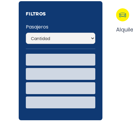
FILTROS
Pasajeros
Alquil
Todos
SUV
Pickup
Van