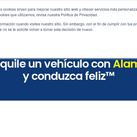
s cookies sirven para mejorar nuestro sitio web y ofrecer servicios más personaliza
service@alamo.gt
kies que utilizamos, revisa nuestra Política de Privacidad.
rmación cuando visites nuestro sitio. Sin embargo, con el fin de cumplir con tus 
no se te solicite volver a tomar esta decisión de nuevo.
ervas
Vehículos
Oficinas
Atención al c
lquile un vehículo con
Ala
y conduzca feliz™