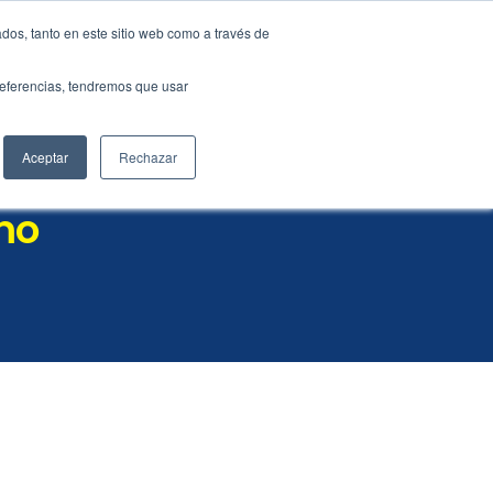
dos, tanto en este sitio web como a través de
ES
EN
preferencias, tendremos que usar
liente
BLOG
Aceptar
Rechazar
mo