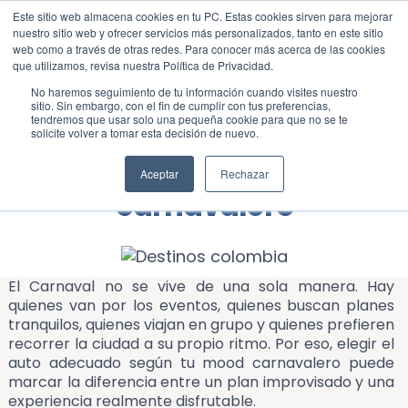
Este sitio web almacena cookies en tu PC. Estas cookies sirven para mejorar
Blog
Todos
nuestro sitio web y ofrecer servicios más personalizados, tanto en este sitio
web como a través de otras redes. Para conocer más acerca de las cookies
que utilizamos, revisa nuestra Política de Privacidad.
No haremos seguimiento de tu información cuando visites nuestro
sitio. Sin embargo, con el fin de cumplir con tus preferencias,
tendremos que usar solo una pequeña cookie para que no se te
solicite volver a tomar esta decisión de nuevo.
El auto ideal según tu mood
Aceptar
Rechazar
carnavalero
El Carnaval no se vive de una sola manera. Hay
quienes van por los eventos, quienes buscan planes
tranquilos, quienes viajan en grupo y quienes prefieren
recorrer la ciudad a su propio ritmo. Por eso, elegir el
auto adecuado según tu mood carnavalero puede
marcar la diferencia entre un plan improvisado y una
experiencia realmente disfrutable.