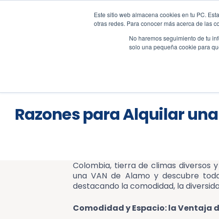
Este sitio web almacena cookies en tu PC. Esta
+57 310 2001617
sales@al
otras redes. Para conocer más acerca de las coo
No haremos seguimiento de tu info
solo una pequeña cookie para que 
Res
Blog
Razones para Alquilar una
Colombia, tierra de climas diversos y
una VAN de Alamo y descubre todas 
destacando la comodidad, la diversida
Comodidad y Espacio: la Ventaja d