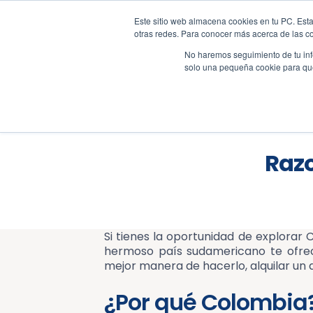
Este sitio web almacena cookies en tu PC. Esta
+57 310 2001617
sales@al
otras redes. Para conocer más acerca de las coo
No haremos seguimiento de tu info
solo una pequeña cookie para que 
Res
Blog
Razo
Si tienes la oportunidad de explorar 
hermoso país sudamericano te ofrece 
mejor manera de hacerlo, alquilar un 
¿Por qué Colombia