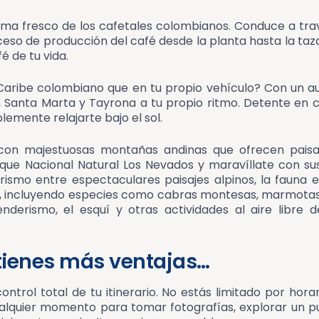
oma fresco de los cafetales colombianos. Conduce a tra
ceso de producción del café desde la planta hasta la taza.
é de tu vida.
Caribe colombiano que en tu propio vehículo? Con un au
 Santa Marta y Tayrona a tu propio ritmo. Detente en
lemente relajarte bajo el sol.
on majestuosas montañas andinas que ofrecen paisaj
ue Nacional Natural Los Nevados y maravíllate con sus 
smo entre espectaculares paisajes alpinos, la fauna en
 incluyendo especies como cabras montesas, marmotas y 
derismo, el esquí y otras actividades al aire libre d
tienes más ventajas…
ntrol total de tu itinerario. No estás limitado por hora
alquier momento para tomar fotografías, explorar un pu