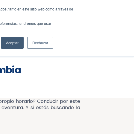
dos, tanto en este sitio web como a través de
ES
EN
preferencias, tendremos que usar
liente
BLOG
Aceptar
Rechazar
ombia
 propio horario? Conducir por este
 aventura. Y si estás buscando la