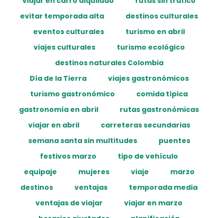
viajar en carro alquilado
rutas sin tráfico
evitar temporada alta
destinos culturales
eventos culturales
turismo en abril
viajes culturales
turismo ecológico
destinos naturales Colombia
Día de la Tierra
viajes gastronómicos
turismo gastronómico
comida típica
gastronomía en abril
rutas gastronómicas
viajar en abril
carreteras secundarias
semana santa sin multitudes
puentes
festivos marzo
tipo de vehículo
equipaje
mujeres
viaje
marzo
destinos
ventajas
temporada media
ventajas de viajar
viajar en marzo