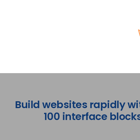
Build websites rapidly wi
100 interface blocks