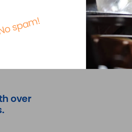
No spam!
th over
.