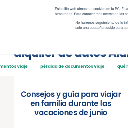
Este sitio web almacena cookies en tu PC. Esta
Tour
Demos
Page
otras redes. Para conocer más acerca de las coo
No haremos seguimiento de tu info
solo una pequeña cookie para que 
Posts tagged:
alquiler de autos Al
mentos viaje
pérdida de documentos viaje
qué 
Consejos y guía para viajar
en familia durante las
vacaciones de junio