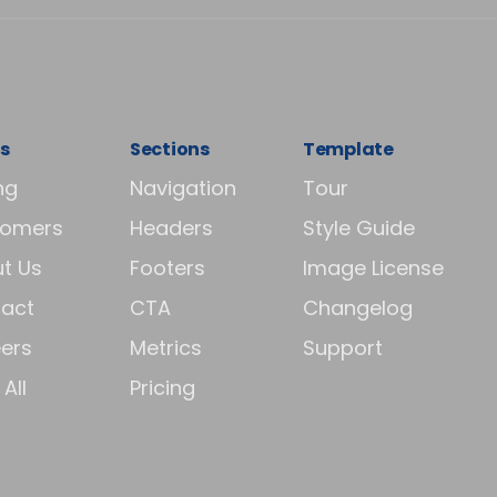
s
Sections
Template
ng
Navigation
Tour
tomers
Headers
Style Guide
t Us
Footers
Image License
act
CTA
Changelog
ers
Metrics
Support
All
Pricing