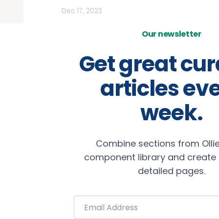
Todos
Dec 17, 2023
Our newsletter
Get great cu
articles ev
week.
Combine sections from Ollie
component library and create b
detailed pages.