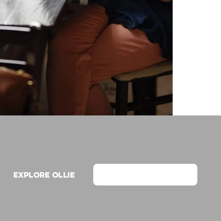
Explore Ollie
View on Webflow