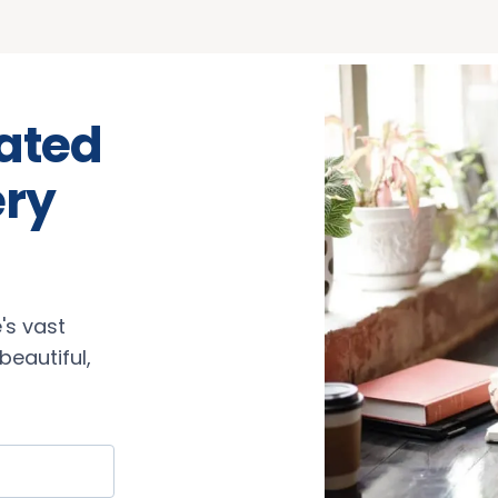
rated
ery
's vast
eautiful,