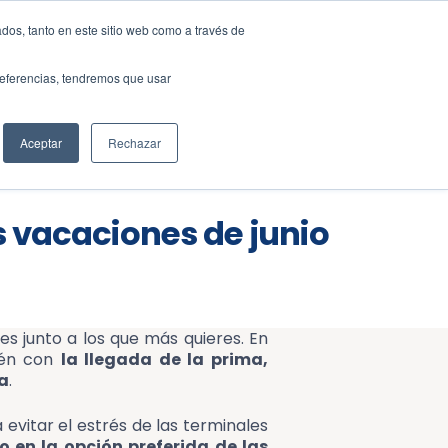
dos, tanto en este sitio web como a través de
ES
EN
preferencias, tendremos que usar
liente
BLOG
Aceptar
Rechazar
s vacaciones de junio
s junto a los que más quieres. En
bién con
la llegada de la prima,
ia
.
 evitar el estrés de las terminales
o en la opción preferida de las