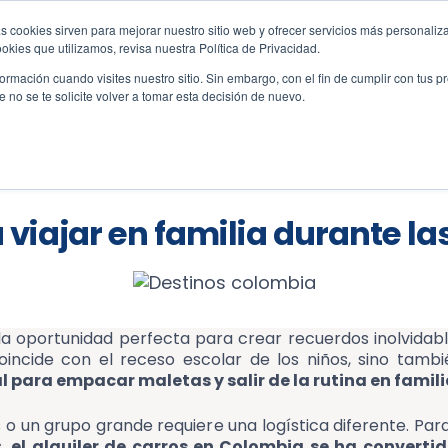
s cookies sirven para mejorar nuestro sitio web y ofrecer servicios más personaliza
amo.co
kies que utilizamos, revisa nuestra Política de Privacidad.
rmación cuando visites nuestro sitio. Sin embargo, con el fin de cumplir con tus 
no se te solicite volver a tomar esta decisión de nuevo.
ervas
Vehículos
Oficinas
Atención al c
 viajar en familia durante la
a oportunidad perfecta para crear recuerdos inolvidable
oincide con el receso escolar de los niños, sino tam
 para empacar maletas y salir de la rutina en famil
 o un grupo grande requiere una logística diferente. Para
s,
el alquiler de carros en Colombia se ha convertid