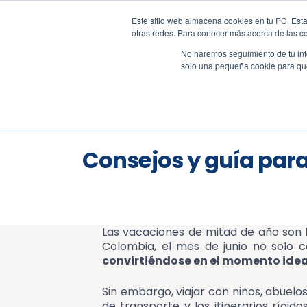
Este sitio web almacena cookies en tu PC. Esta
+57 310 2001617
sales@al
otras redes. Para conocer más acerca de las coo
No haremos seguimiento de tu info
solo una pequeña cookie para que 
Res
Blog
Todos
Consejos y guía para
Las vacaciones de mitad de año son l
Colombia, el mes de junio no solo c
convirtiéndose en el momento ideal
Sin embargo, viajar con niños, abuelos
de transporte y los itinerarios rígido