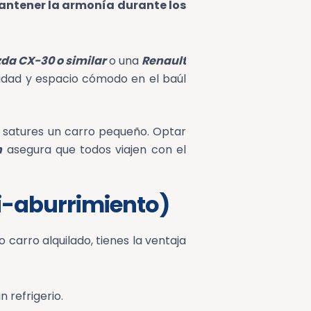
 mantener la armonía durante los
da CX-30 o similar
o una
Renault
ridad y espacio cómodo en el baúl
o satures un carro pequeño. Optar
n
asegura que todos viajen con el
ti-aburrimiento)
 carro alquilado, tienes la ventaja
n refrigerio.