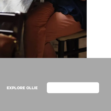
Explore Ollie
View on Webflow