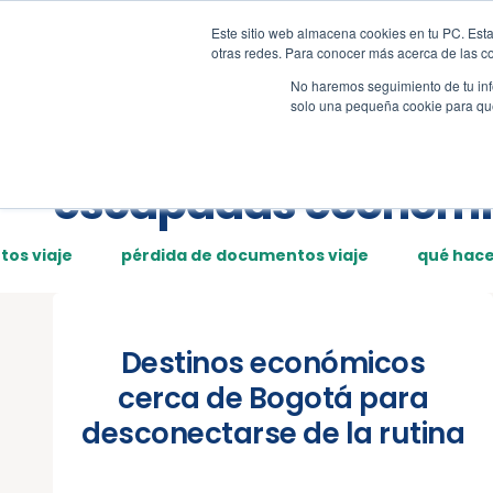
Este sitio web almacena cookies en tu PC. Esta
Tour
Demos
Page
otras redes. Para conocer más acerca de las coo
No haremos seguimiento de tu info
solo una pequeña cookie para que 
Posts tagged:
escapadas económi
os viaje
pérdida de documentos viaje
qué hace
Destinos económicos
cerca de Bogotá para
desconectarse de la rutina