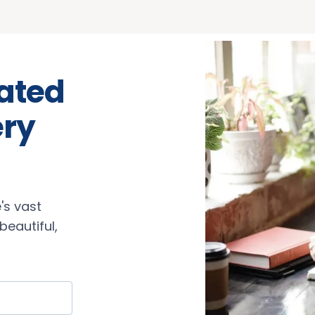
rated
ery
's vast
eautiful,