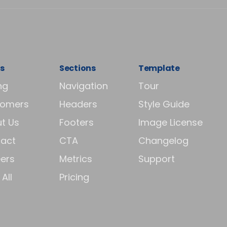
s
Sections
Template
ng
Navigation
Tour
tomers
Headers
Style Guide
t Us
Footers
Image License
act
CTA
Changelog
ers
Metrics
Support
All
Pricing