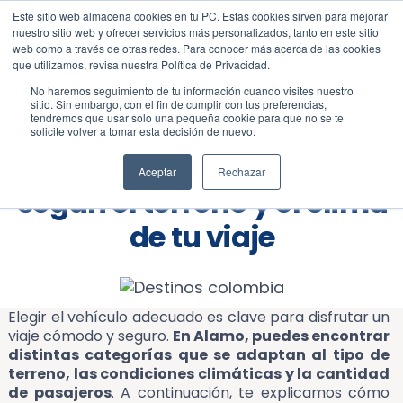
Este sitio web almacena cookies en tu PC. Estas cookies sirven para mejorar
Blog
Todos
nuestro sitio web y ofrecer servicios más personalizados, tanto en este sitio
web como a través de otras redes. Para conocer más acerca de las cookies
que utilizamos, revisa nuestra Política de Privacidad.
No haremos seguimiento de tu información cuando visites nuestro
sitio. Sin embargo, con el fin de cumplir con tus preferencias,
tendremos que usar solo una pequeña cookie para que no se te
solicite volver a tomar esta decisión de nuevo.
Cómo elegir el carro ideal
Aceptar
Rechazar
según el terreno y el clima
de tu viaje
Elegir el vehículo adecuado es clave para disfrutar un
viaje cómodo y seguro.
En Alamo, puedes encontrar
distintas categorías que se adaptan al tipo de
terreno, las condiciones climáticas y la cantidad
de pasajeros
. A continuación, te explicamos cómo