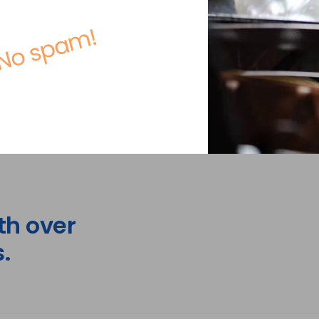
No spam!
th over
.