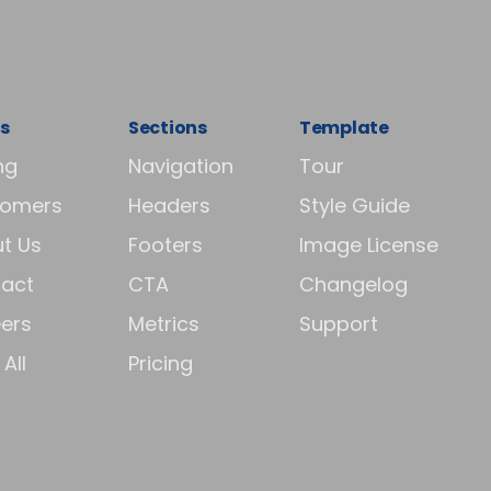
s
Sections
Template
ng
Navigation
Tour
tomers
Headers
Style Guide
t Us
Footers
Image License
act
CTA
Changelog
ers
Metrics
Support
All
Pricing