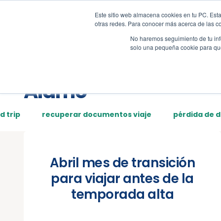
Este sitio web almacena cookies en tu PC. Esta
Tour
Demos
Page
otras redes. Para conocer más acerca de las coo
No haremos seguimiento de tu info
solo una pequeña cookie para que 
Posts tagged:
Alamo
d trip
recuperar documentos viaje
pérdida de 
Abril mes de transición
para viajar antes de la
temporada alta