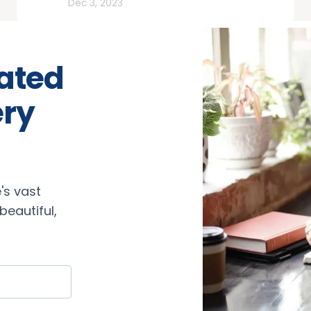
Rutas
Dec 3, 2023
rated
ery
's vast
eautiful,