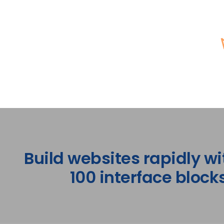
Build websites rapidly wi
100 interface blocks