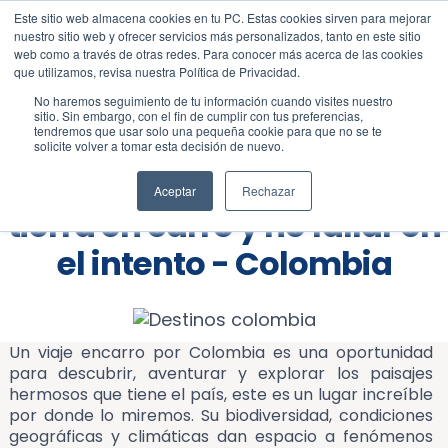
Este sitio web almacena cookies en tu PC. Estas cookies sirven para mejorar
Blog
Lifestyle
nuestro sitio web y ofrecer servicios más personalizados, tanto en este sitio
web como a través de otras redes. Para conocer más acerca de las cookies
que utilizamos, revisa nuestra Política de Privacidad.
No haremos seguimiento de tu información cuando visites nuestro
sitio. Sin embargo, con el fin de cumplir con tus preferencias,
tendremos que usar solo una pequeña cookie para que no se te
solicite volver a tomar esta decisión de nuevo.
Consejos para viajar por
Aceptar
Rechazar
tierra en carro y no fallar en
el intento - Colombia
Un viaje encarro por Colombia es una oportunidad
para descubrir, aventurar y explorar los paisajes
hermosos que tiene el país, este es un lugar increíble
por donde lo miremos. Su biodiversidad, condiciones
geográficas y climáticas dan espacio a fenómenos