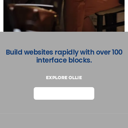
Build websites rapidly with over 100
interface blocks.
Explore Ollie
View on Webflow