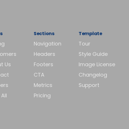
s
Sections
Template
ng
Navigation
Tour
tomers
Headers
Style Guide
t Us
Footers
Image License
act
CTA
Changelog
ers
Metrics
Support
All
Pricing