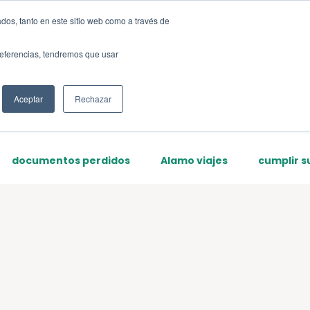
dos, tanto en este sitio web como a través de
Sign up
preferencias, tendremos que usar
Aceptar
Rechazar
documentos perdidos
Alamo viajes
cumplir s