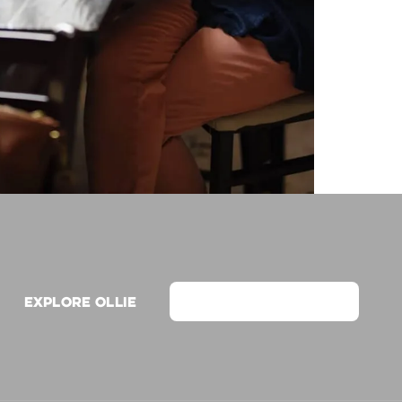
Explore Ollie
View on Webflow