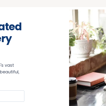
rated
ery
's vast
eautiful,