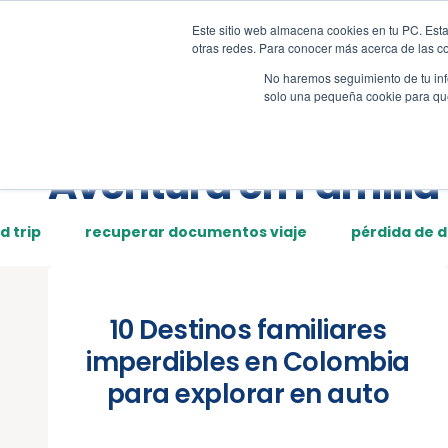
Este sitio web almacena cookies en tu PC. Esta
Tour
Demos
Page
otras redes. Para conocer más acerca de las coo
No haremos seguimiento de tu info
solo una pequeña cookie para que 
Posts tagged:
Aventura en Familia
d trip
recuperar documentos viaje
pérdida de 
10 Destinos familiares
imperdibles en Colombia
para explorar en auto