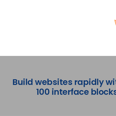
Build websites rapidly wi
100 interface blocks