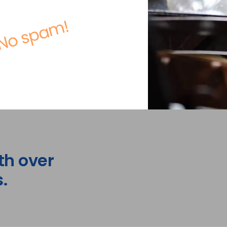
No spam!
th over
.