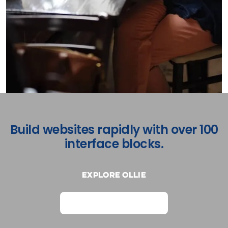
Build websites rapidly with over 100
interface blocks.
Explore Ollie
View on Webflow