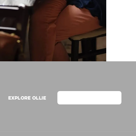
Explore Ollie
View on Webflow