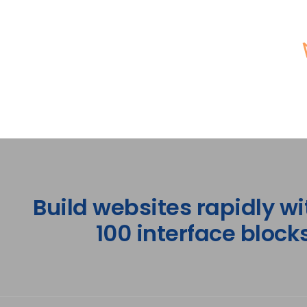
Build websites rapidly wi
100 interface blocks