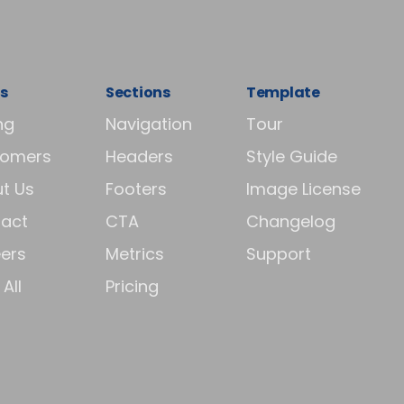
s
Sections
Template
ng
Navigation
Tour
tomers
Headers
Style Guide
t Us
Footers
Image License
act
CTA
Changelog
ers
Metrics
Support
All
Pricing