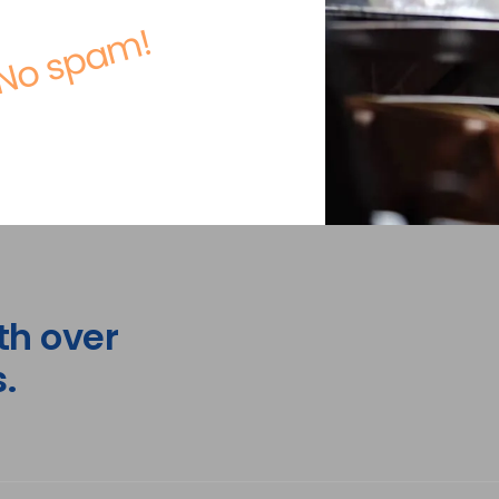
No spam!
th over
.