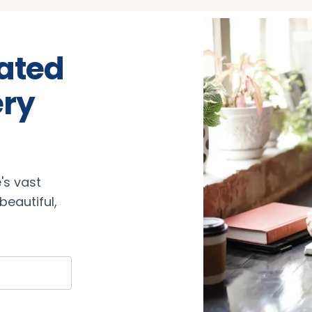
rated
ery
's vast
eautiful,