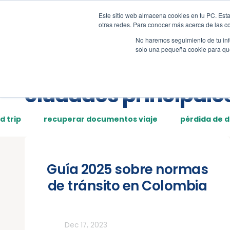
Este sitio web almacena cookies en tu PC. Esta
Tour
Demos
Page
otras redes. Para conocer más acerca de las coo
No haremos seguimiento de tu info
solo una pequeña cookie para que 
Posts tagged:
ciudades principale
d trip
recuperar documentos viaje
pérdida de 
Guía 2025 sobre normas
de tránsito en Colombia
Todos
Dec 17, 2023