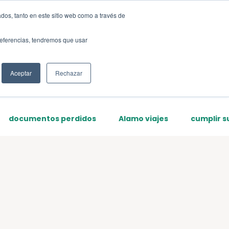
dos, tanto en este sitio web como a través de
Sign up
preferencias, tendremos que usar
Aceptar
Rechazar
documentos perdidos
Alamo viajes
cumplir s