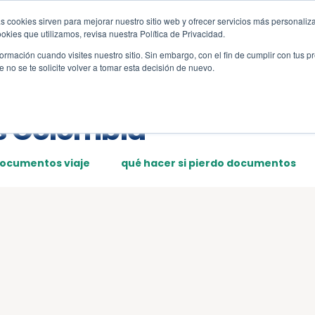
s cookies sirven para mejorar nuestro sitio web y ofrecer servicios más personaliza
s
Sections
Template
kies que utilizamos, revisa nuestra Política de Privacidad.
rmación cuando visites nuestro sitio. Sin embargo, con el fin de cumplir con tus 
no se te solicite volver a tomar esta decisión de nuevo.
s Colombia
documentos viaje
qué hacer si pierdo documentos