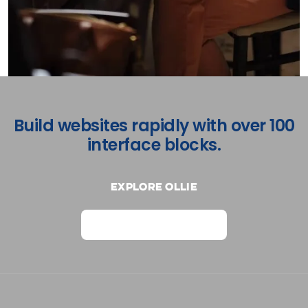
Build websites rapidly with over 100
interface blocks.
Explore Ollie
View on Webflow