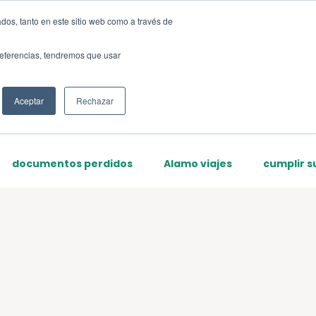
dos, tanto en este sitio web como a través de
Sign up
preferencias, tendremos que usar
Aceptar
Rechazar
documentos perdidos
Alamo viajes
cumplir s