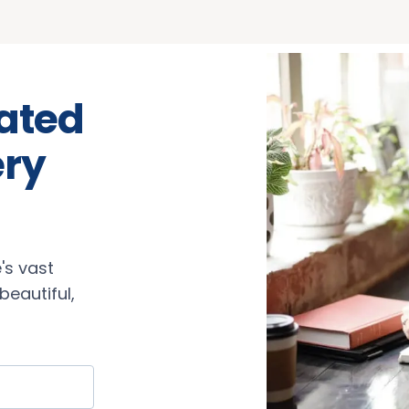
rated
ery
's vast
eautiful,