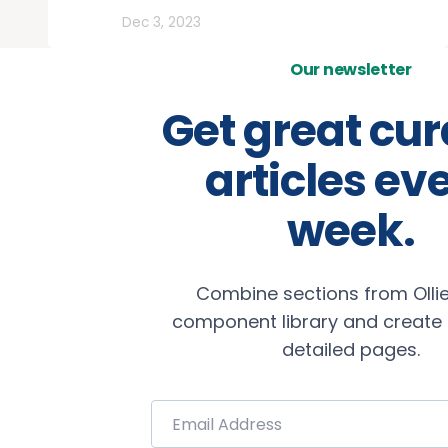
Rutas
Dec 3, 2023
Our newsletter
Get great cu
articles ev
week.
Combine sections from Ollie
component library and create b
detailed pages.