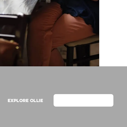
Explore Ollie
View on Webflow