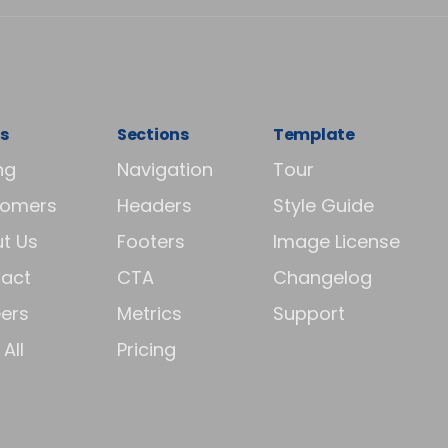
s
Sections
Template
ng
Navigation
Tour
tomers
Headers
Style Guide
t Us
Footers
Image License
act
CTA
Changelog
ers
Metrics
Support
All
Pricing