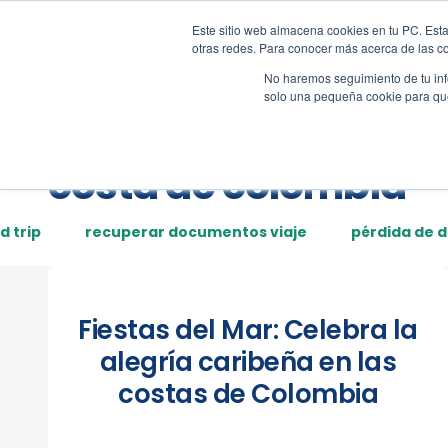
Este sitio web almacena cookies en tu PC. Esta
Tour
Demos
Page
otras redes. Para conocer más acerca de las coo
No haremos seguimiento de tu info
solo una pequeña cookie para que 
Posts tagged:
costa de colombia
d trip
recuperar documentos viaje
pérdida de 
Fiestas del Mar: Celebra la
alegría caribeña en las
costas de Colombia