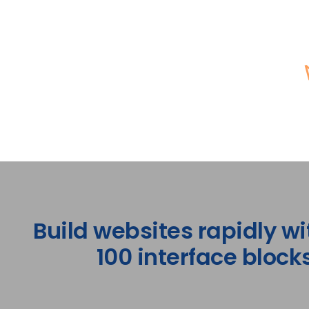
Build websites rapidly wi
100 interface blocks