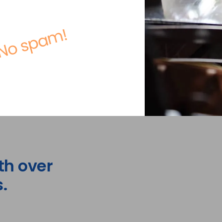
No spam!
th over
.