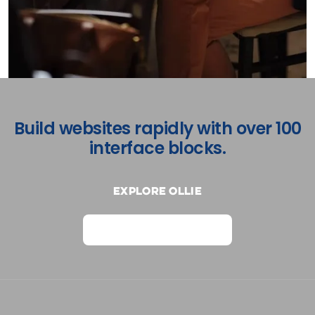
Build websites rapidly with over 100
interface blocks.
Explore Ollie
View on Webflow