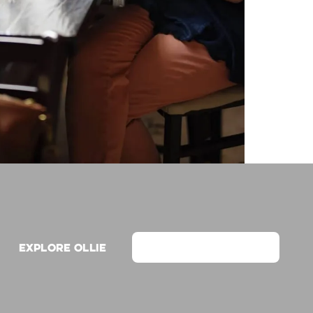
Explore Ollie
View on Webflow