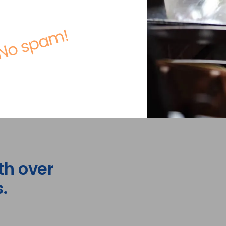
No spam!
th over
.