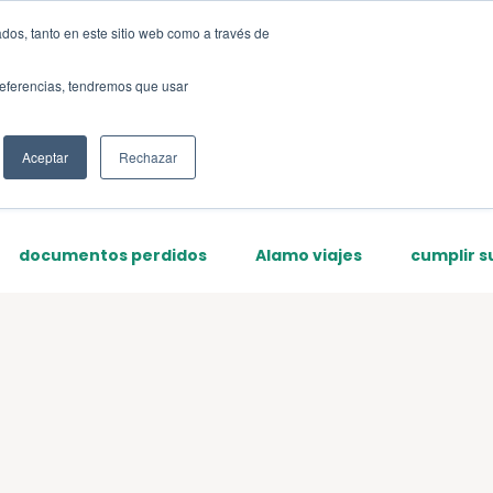
dos, tanto en este sitio web como a través de
Sign up
preferencias, tendremos que usar
Aceptar
Rechazar
documentos perdidos
Alamo viajes
cumplir s