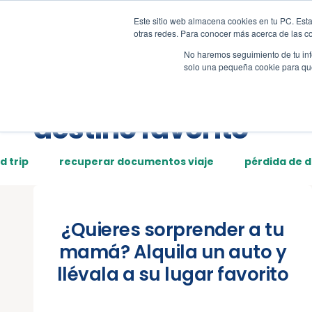
Este sitio web almacena cookies en tu PC. Esta
Tour
Demos
Page
otras redes. Para conocer más acerca de las coo
No haremos seguimiento de tu info
solo una pequeña cookie para que 
Posts tagged:
destino favorito
d trip
recuperar documentos viaje
pérdida de 
¿Quieres sorprender a tu
mamá? Alquila un auto y
llévala a su lugar favorito