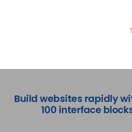
Build websites rapidly wi
100 interface blocks