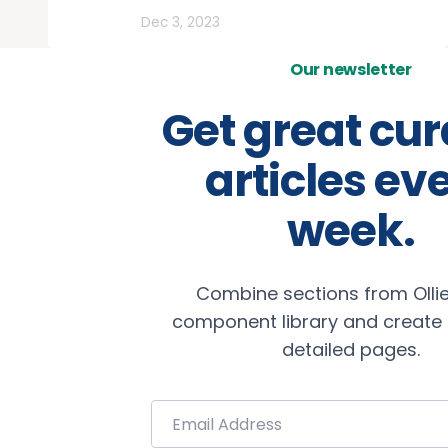
Lifestyle
Dec 3, 2023
Our newsletter
Get great cu
articles ev
week.
Combine sections from Ollie
component library and create b
detailed pages.