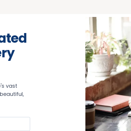
rated
ery
's vast
eautiful,