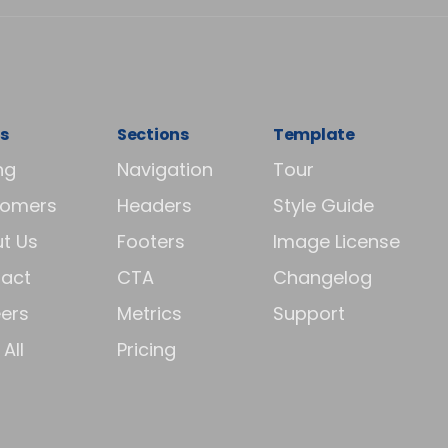
s
Sections
Template
ng
Navigation
Tour
tomers
Headers
Style Guide
t Us
Footers
Image License
act
CTA
Changelog
ers
Metrics
Support
All
Pricing