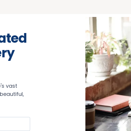
rated
ery
's vast
eautiful,