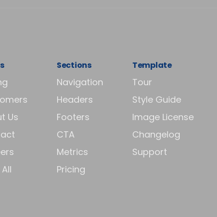
s
Sections
Template
ng
Navigation
Tour
tomers
Headers
Style Guide
t Us
Footers
Image License
act
CTA
Changelog
ers
Metrics
Support
All
Pricing