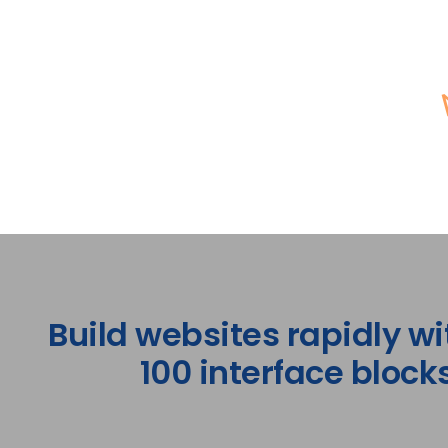
Build websites rapidly wi
100 interface blocks