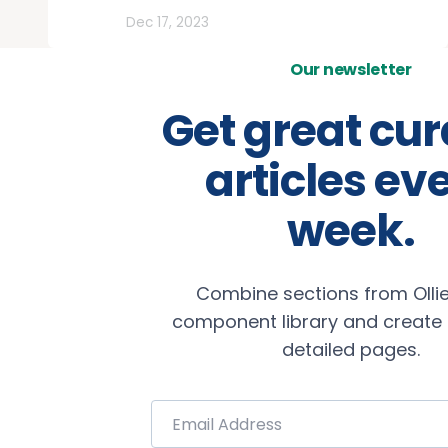
Todos
Dec 17, 2023
Our newsletter
Get great cu
articles ev
week.
Combine sections from Ollie
component library and create b
detailed pages.