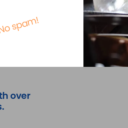
No spam!
th over
.