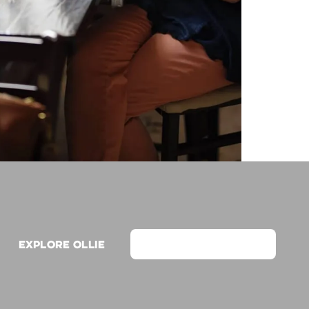
Explore Ollie
View on Webflow