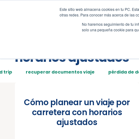
Este sitio web almacena cookies en tu PC. Esta
Tour
Demos
Page
otras redes. Para conocer más acerca de las coo
No haremos seguimiento de tu info
solo una pequeña cookie para que 
Posts tagged:
horarios ajustados
d trip
recuperar documentos viaje
pérdida de 
Cómo planear un viaje por
carretera con horarios
ajustados