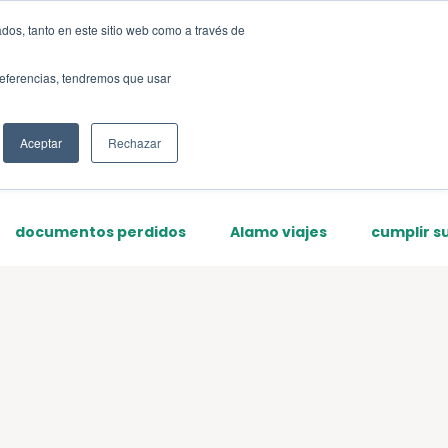
dos, tanto en este sitio web como a través de
Sign up
preferencias, tendremos que usar
Aceptar
Rechazar
documentos perdidos
Alamo viajes
cumplir s