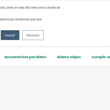
dos, tanto en este sitio web como a través de
Sign up
preferencias, tendremos que usar
Aceptar
Rechazar
documentos perdidos
Alamo viajes
cumplir s