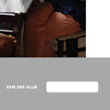
Explore Ollie
View on Webflow