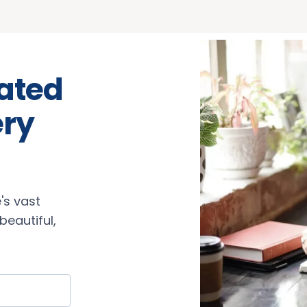
rated
ery
's vast
eautiful,