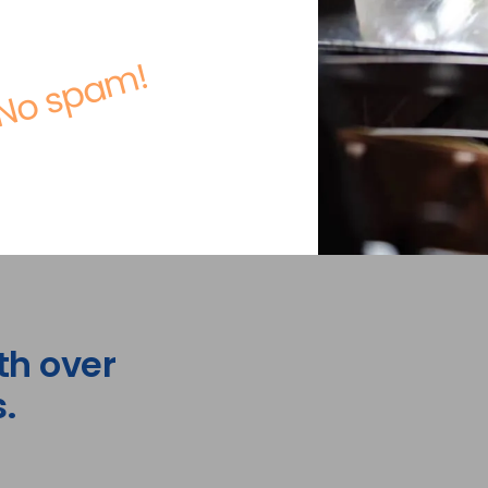
No spam!
th over
.