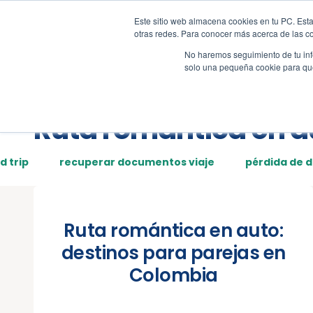
Este sitio web almacena cookies en tu PC. Esta
Tour
Demos
Page
otras redes. Para conocer más acerca de las coo
No haremos seguimiento de tu info
solo una pequeña cookie para que 
Posts tagged:
Ruta romántica en a
d trip
recuperar documentos viaje
pérdida de 
Ruta romántica en auto:
destinos para parejas en
Colombia