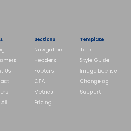
s
Sections
Template
ng
Navigation
Tour
tomers
Headers
Style Guide
t Us
Footers
Image License
act
CTA
Changelog
ers
Metrics
Support
All
Pricing