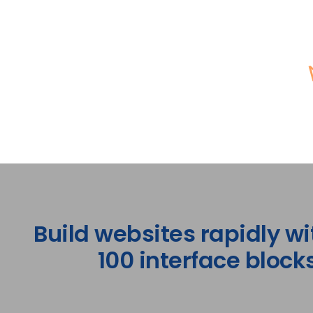
Build websites rapidly wi
100 interface blocks