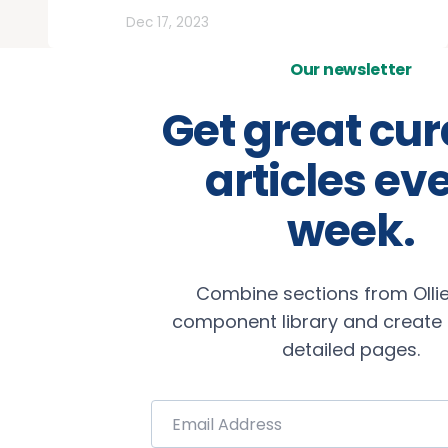
Todos
Dec 17, 2023
Our newsletter
Get great cu
articles ev
week.
Combine sections from Ollie
component library and create b
detailed pages.