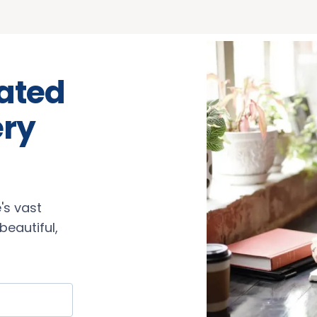
rated
ery
's vast
eautiful,