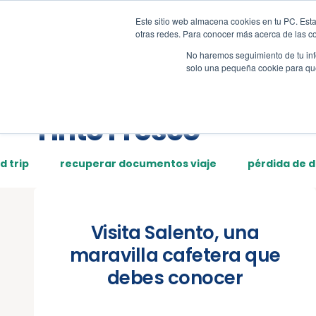
Este sitio web almacena cookies en tu PC. Esta
Tour
Demos
Page
otras redes. Para conocer más acerca de las coo
No haremos seguimiento de tu info
solo una pequeña cookie para que 
Posts tagged:
Tinto Fresco
d trip
recuperar documentos viaje
pérdida de 
Visita Salento, una
maravilla cafetera que
debes conocer