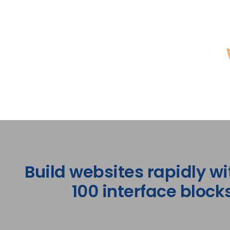
Build websites rapidly wi
100 interface blocks