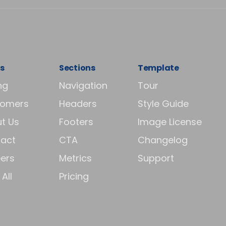
s
Sections
Template
ng
Navigation
Tour
tomers
Headers
Style Guide
t Us
Footers
Image License
act
CTA
Changelog
ers
Metrics
Support
All
Pricing