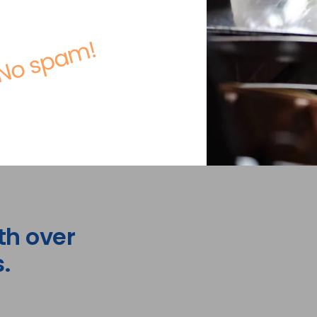
No spam!
th over
.