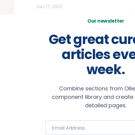
Otros
Dec 17, 2023
Our newsletter
Get great cu
articles ev
week.
Combine sections from Ollie
component library and create b
detailed pages.