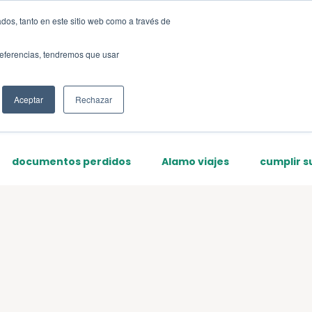
dos, tanto en este sitio web como a través de
Sign up
preferencias, tendremos que usar
Aceptar
Rechazar
documentos perdidos
Alamo viajes
cumplir s