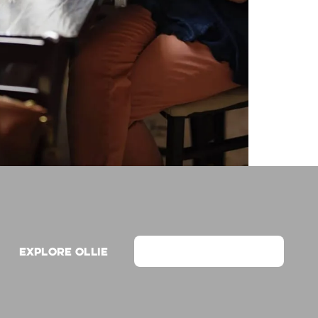
Explore Ollie
View on Webflow