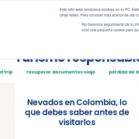
Este sitio web almacena cookies en tu PC. Esta
Tour
Demos
Page
otras redes. Para conocer más acerca de las coo
No haremos seguimiento de tu info
solo una pequeña cookie para que 
Posts tagged:
Turismo responsabl
d trip
recuperar documentos viaje
pérdida de 
Nevados en Colombia, lo
que debes saber antes de
visitarlos