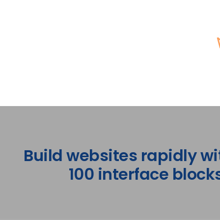
Build websites rapidly wi
100 interface blocks