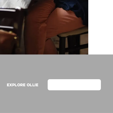
Explore Ollie
View on Webflow