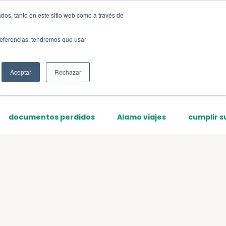
dos, tanto en este sitio web como a través de
Sign up
preferencias, tendremos que usar
Aceptar
Rechazar
documentos perdidos
Alamo viajes
cumplir s