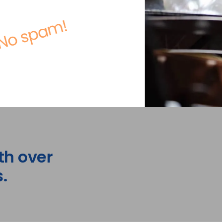
No spam!
th over
.