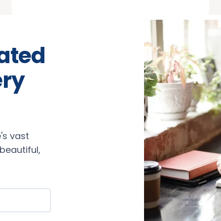
rated
ery
's vast
eautiful,