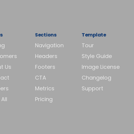
s
Sections
Template
ng
Navigation
Tour
tomers
Headers
Style Guide
t Us
Footers
Image License
act
CTA
Changelog
ers
Metrics
Support
All
Pricing