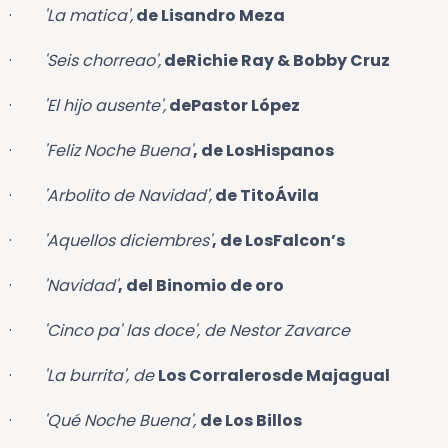
·
'La matica',
de Lisandro Meza
·
'Seis chorreao',
deRichie Ray & Bobby Cruz
·
'El hijo ausente',
dePastor López
·
'Feliz Noche Buena'
, de LosHispanos
·
'Arbolito de Navidad',
de TitoÁvila
·
'Aquellos diciembres'
, de LosFalcon’s
·
'Navidad'
, del Binomio de oro
·
'Cinco pa' las doce', de Nestor Zavarce
·
'La burrita', de
Los Corralerosde Majagual
·
'Qué Noche Buena',
de Los Billos