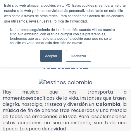
Este sitio web almacena cookies en tu PC. Estas cookies sirven para mejorar
Blog
Lifestyle
nuestro sitio web y ofrecer servicios más personalizados, tanto en este sitio
web como a través de otras redes. Para conocer más acerca de las cookies
que utilizamos, revisa nuestra Política de Privacidad.
No haremos seguimiento de tu información cuando visites nuestro
sitio. Sin embargo, con el fin de cumplir con tus preferencias,
tendremos que usar solo una pequeña cookie para que no se te
solicite volver a tomar esta decisión de nuevo.
La Verdadera Playlist
Aceptar
Rechazar
Navideña
Hay música que nos transporta a
momentosespecíficos de la vida, instantes que traen,
alegría, nostalgia, tristeza y diversión.En
Colombia
, la
música de fin de añonos trae recuerdos y una mezcla
de todas las emociones a la vez. Para loscolombianos
estas canciones no son un instante, son toda una
época. La época denavidad.