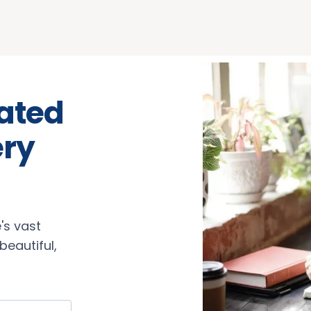
rated
ery
's vast
eautiful,