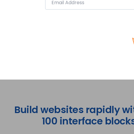
Build websites rapidly wi
100 interface blocks