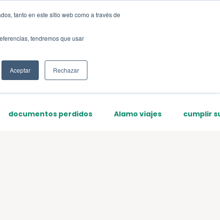
dos, tanto en este sitio web como a través de
Sign up
preferencias, tendremos que usar
Aceptar
Rechazar
documentos perdidos
Alamo viajes
cumplir s