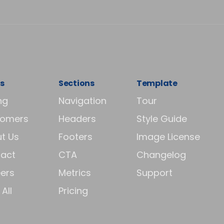
s
Sections
Template
ng
Navigation
Tour
tomers
Headers
Style Guide
t Us
Footers
Image License
act
CTA
Changelog
ers
Metrics
Support
All
Pricing