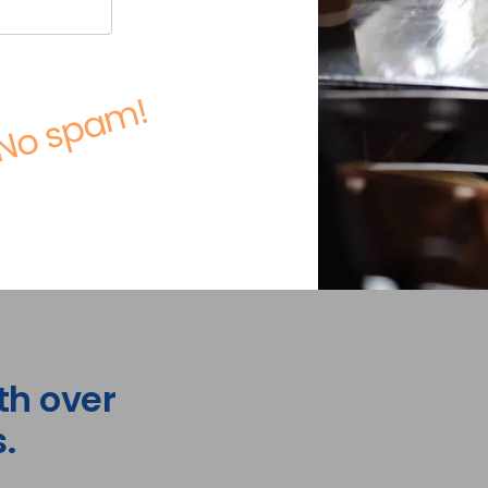
No spam!
th over
.