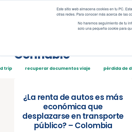
Este sitio web almacena cookies en tu PC. Esta
Tour
Demos
Page
otras redes. Para conocer más acerca de las coo
No haremos seguimiento de tu info
solo una pequeña cookie para que 
Posts tagged:
Confiable
d trip
recuperar documentos viaje
pérdida de 
¿La renta de autos es más
económica que
desplazarse en transporte
público? – Colombia