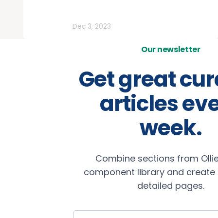
Vehículos
Dec 3, 2023
Our newsletter
Get great cu
articles ev
week.
Combine sections from Ollie
component library and create b
detailed pages.