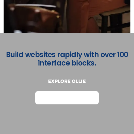
Build websites rapidly with over 100
interface blocks.
Explore Ollie
View on Webflow