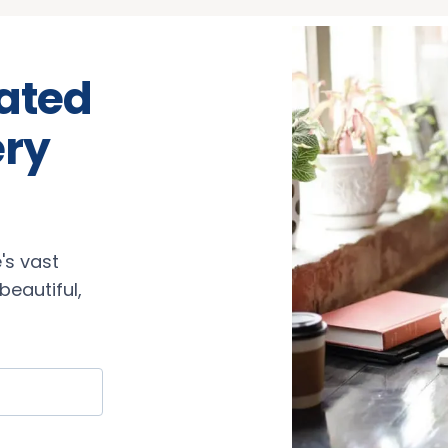
rated
ery
's vast
eautiful,