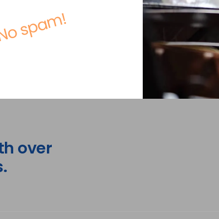
No spam!
th over
.