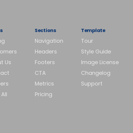
s
Sections
Template
ng
Navigation
Tour
tomers
Headers
Style Guide
t Us
Footers
Image License
act
CTA
Changelog
ers
Metrics
Support
All
Pricing