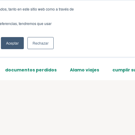
dos, tanto en este sitio web como a través de
Sign up
preferencias, tendremos que usar
Aceptar
Rechazar
documentos perdidos
Alamo viajes
cumplir s