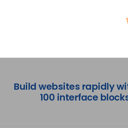
Build websites rapidly wi
100 interface blocks