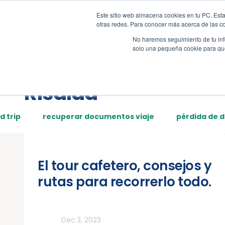
Este sitio web almacena cookies en tu PC. Esta
Tour
Demos
Page
otras redes. Para conocer más acerca de las coo
No haremos seguimiento de tu info
solo una pequeña cookie para que 
Posts tagged:
Risalda
d trip
recuperar documentos viaje
pérdida de 
El tour cafetero, consejos y
rutas para recorrerlo todo.
Rutas
Dec 3, 2023