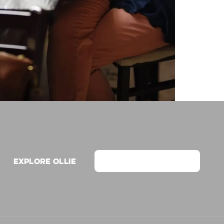
Explore Ollie
View on Webflow